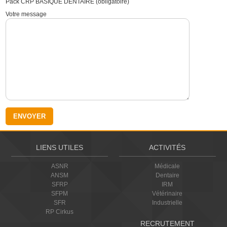
Pack CRP BASIQUE DENTAIRE (obligatoire)
Votre message
LIENS UTILES
ACTIVITÉS
ASNR
Médicale
ANSM
Dentaire
SFRP
IRM
SFPM
Vétérinaire
SFR
Industrielle
RP Cirkus
RECRUTEMENT