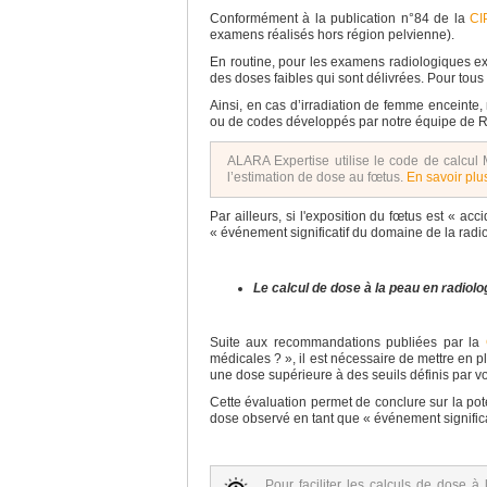
Conformément à la publication n°84 de la
CI
examens réalisés hors région pelvienne).
En routine, pour les examens radiologiques exp
des doses faibles qui sont délivrées. Pour tou
Ainsi, en cas d’irradiation de femme enceinte, 
ou de codes développés par notre équipe de 
ALARA Expertise utilise le code de calcul
l’estimation de dose au fœtus.
En savoir plu
Par ailleurs, si l'exposition du fœtus est « ac
« événement significatif du domaine de la rad
Le calcul de dose à la peau en radiolog
Suite aux recommandations publiées par la
médicales ? », il est nécessaire de mettre en p
une dose supérieure à des seuils définis par vo
Cette évaluation permet de conclure sur la pote
dose observé en tant que « événement signific
Pour faciliter les calculs de dose à