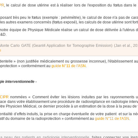
PR
, le calcul de dose utérine est à réaliser lors de l'exposition du fœtus dans 
osant très peu le fœtus (exemple : pelvimétrie), le calcul de dose n'a pas de car
s les autres examens concernés (fœtus exposé), les calculs de dose utérine sont 
notre équipe de Physique Médicale réalise un calcul de dose délivrée à l'utérus de l
R&D.
 Monte Carlo GATE (Geant4 Application for Tomographie Emission) (Jan et al., 20
s
cidentelle » (non justifiée médicalement ou grossesse inconnue), l'établissement a
ioprotection » conformément au
guide N°11 de l'ASN
.
ie interventionnelle -
CIPR
nommées « Comment éviter les lésions induites par les rayonnements uti
lace dans votre établissement une procédure de radiovigilance en radiologie interv
tre Physicien Médical, ce dernier procède à un estimation de la dose à la peau de v
ntialité d’effets induits, la prise en charge éventuelle de votre patient et sur la
atif du domaine de la radioprotection » conformément au
guide N°11 de l'ASN
.
 la peau des patients en radiologie interventionnelle,
faites connecter vos inst