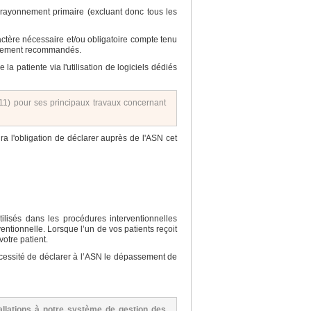
le rayonnement primaire (excluant donc tous les
actère nécessaire et/ou obligatoire compte tenu
fortement recommandés.
a patiente via l'utilisation de logiciels dédiés
11) pour ses principaux travaux concernant
ura l'obligation de déclarer auprès de l'ASN cet
lisés dans les procédures interventionnelles
entionnelle. Lorsque l’un de vos patients reçoit
otre patient.
 nécessité de déclarer à l’ASN le dépassement de
allations à notre système de gestion des