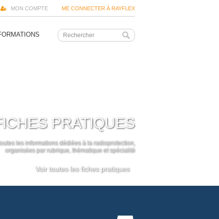
MON COMPTE
ME CONNECTER À RAYFLEX
FORMATIONS
FICHES PRATIQUES
outes les informations dédiées à la radioprotection,
organisées par rubrique, thématique et spécialité
Voir toutes les fiches pratiques