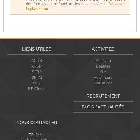
des formations en fonction des besoins réels.
Découvrir
la plateforme
LIENS UTILES
ACTIVITÉS
ASNR
Médicale
ANSM
Dentaire
SFRP
IRM
SFPM
Vétérinaire
SFR
Industrielle
RP Cirkus
RECRUTEMENT
BLOG / ACTUALITÉS
NOUS CONTACTER
Adresse :
7 allée de l'Europe