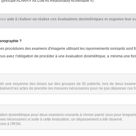
ble (principe ALARA « As Low As Reasonably Achievable »).
vous
aide à réaliser ou réalise ces évaluations dosimétriques et organise leur su
canographie ?
les procédures des examens d'imagerie utilisant les rayonnements ionisants sont fix
 avez l'obligation de procéder à une évaluation dosimétrique, a minima une fois p
ablir une moyenne des doses sur des groupes de 30 patients, lors de deux examens
i réalisent les actes de prendre les mesures nécessaires pour ne pas dépasser ces
ation dosimétrique pour deux examens courants à choisir parmi ceux pour lesquels
ives nécessaires si suite à cette évaluation, un dépassement a été observé,
ions à l'IRSN.