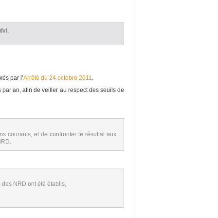
ivi.
és par l’
Arrêté du 24 octobre 2011
.
ar an, afin de veiller au respect des seuils de
 courants, et de confronter le résultat aux
 NRD.
 des NRD ont été établis,