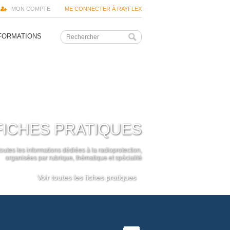
MON COMPTE
ME CONNECTER À RAYFLEX
FORMATIONS
FICHES PRATIQUES
outes les informations dédiées à la radioprotection,
organisées par rubrique, thématique et spécialité
Voir toutes les fiches pratiques