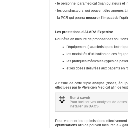
- le personnel paramédical (manipulateurs et in
- les constructeurs, qui peuvent être amenés à 
- la PCR qui pourra
mesurer l'impact de l'opt
Les prestations d'ALARA Expertise
Pour être en mesure de proposer des solutions
l'équipement (caractéristiques techniqu
les modalités d’utilisation de ces équi
les pratiques médicales (types de patient
et les doses délivrées aux patients en r
A l'issue de cette triple analyse (doses, équi
effectuées par le Physicien Médical afin de tes
Bon à savoir
Pour faciliter vos analyses de doses e
installer un DACS.
Pour valoriser les optimisations effectivement
optimisations
afin de pouvoir mesurer le « gain