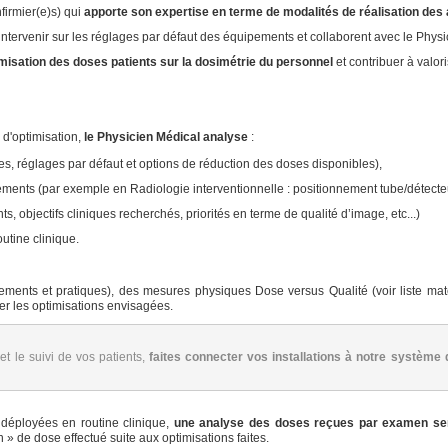
firmier(e)s) qui
apporte son expertise en terme de modalités de réalisation des
intervenir sur les réglages par défaut des équipements et collaborent avec le Physi
imisation des doses patients sur la dosimétrie du personnel
et contribuer à valor
 d'optimisation,
le Physicien Médical analyse
:
es, réglages par défaut et options de réduction des doses disponibles),
pements (par exemple en Radiologie interventionnelle : positionnement tube/détecte
s, objectifs cliniques recherchés, priorités en terme de qualité d’image, etc...)
outine clinique.
pements et pratiques), des mesures physiques Dose versus Qualité (voir liste mat
ter les optimisations envisagées.
t le suivi de vos patients,
faites connecter vos installations à notre système
 déployées en routine clinique,
une analyse des doses reçues par examen sera 
 » de dose effectué suite aux optimisations faites.