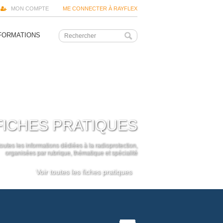
MON COMPTE
ME CONNECTER À RAYFLEX
FORMATIONS
FICHES PRATIQUES
outes les informations dédiées à la radioprotection,
organisées par rubrique, thématique et spécialité
Voir toutes les fiches pratiques