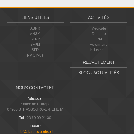
LIENS UTILES
ACTIVITÉS
ASNR
Médicale
ANSM
Dentaire
SFRP
IRM
SFPM
Vétérinaire
SFR
Industrielle
RP Cirkus
RECRUTEMENT
BLOG / ACTUALITÉS
NOUS CONTACTER
Adresse :
7 allée de l'Europe
67960 STRASBOURG-ENTZHEIM
Tel :
03 69 09 21 30
Email :
info@alara-expertise.fr