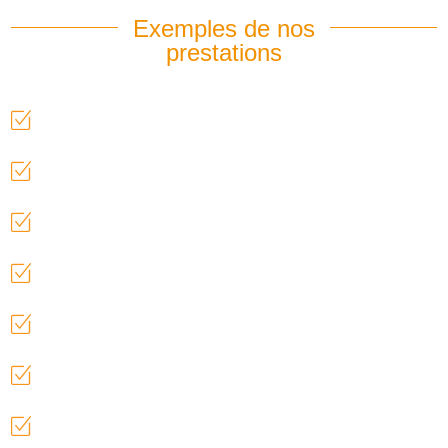
Exemples de nos
prestations
Mise à disposition d'un CRP
Suivi des travailleurs et dispositifs de protection
Validation radioprotection existante
Formation radioprotection des travailleurs
Vérifications périodiques
Rapport technique de conformité
Etude de poste et zonage