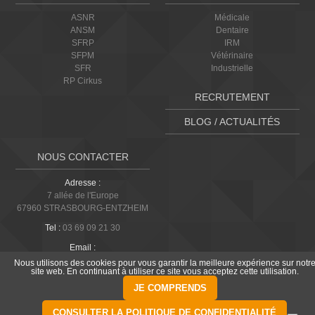
ASNR
Médicale
ANSM
Dentaire
SFRP
IRM
SFPM
Vétérinaire
SFR
Industrielle
RP Cirkus
RECRUTEMENT
BLOG / ACTUALITÉS
NOUS CONTACTER
Adresse :
7 allée de l'Europe
67960 STRASBOURG-ENTZHEIM
Tel :
03 69 09 21 30
Email :
info@alara-expertise.fr
Nous utilisons des cookies pour vous garantir la meilleure expérience sur notr
site web. En continuant à utiliser ce site vous acceptez cette utilisation.
JE COMPRENDS
CRÉATION KEOPZ.FR
ALARA EXPERTISE (C) 2026
TOUS DROITS RÉSERVÉS
MENTIONS LÉGALES
POLITIQUE DE CONFIDENTIALITÉ
CONSULTER LA POLITIQUE DE CONFIDENTIALITÉ