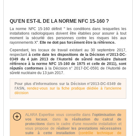
QU'EN EST-IL DE LA NORME NFC 15-160 ?
La norme NFC 15-160 définit " les conditions dans lesquelles les
installations radiologiques doivent être établies pour assurer à tout
moment la sécurité des personnes contre les risques liés aux
rayonnements X".
Elle ne doit pas forcément être la référence.
Cependant, les locaux de travail existant au 30 septembre 2017,
respectant
à cette date les dispositions de la Décision n°2013-DC-
0349 du 4 juin 2013 de l’Autorité de sûreté nucléaire (faisant
référence à la norme NFC 15-160 de 1975 et celle de 2011), sont
réputés conformes
à la Décision n° 2017-DC-0591 de l'Autorité de
sûreté nucléaire du 13 juin 2017.
Pour plus d'informations sur la Décision n°2013-DC-0349 de
l'ASN,
rendez-vous sur la fiche pratique dédiée à l'ancienne
décision
ALARA Expertise vous conseille dans
l'optimisation de
vos locaux
, dans
la réalisation du calcul de
protections
dans le cadre d'une nouvelle installation et
vous propose de
réaliser les prestations nécessaires
suite à cette installation
(
contrôle technique de