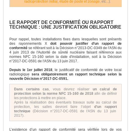
radioprotection initial
,
étude de poste et zonage
, etc...).
LE RAPPORT DE CONFORMITÉ OU RAPPORT
TECHNIQUE : UNE JUSTIFICATION OBLIGATOIRE
Pour rappel, toutes installations fixes dans lesquelles sont présents
des rayonnements X
doit pouvoir justifier d’un rapport de
conformité
se référant soit à la Décision n°2013-DC-0349 de l'ASN du
4 juin 2013 de l'Autorité de sûreté nucléaire faisant référence aux
normes NFC 15-160 selon la date d'installation, soit à la Décision
n°2017-DC-0591 de l'ASN du 13 juin 2017.
Depuis le 1er juillet 2018
, le justificatif de conformité de votre local
radiologique
sera obligatoirement un rapport technique selon la
nouvelle Décision n°2017-DC-0591.
Dans certains cas
, vous devrez réaliser
un calcul de
protection selon la norme NFC 15-160 de 2018
afin de définir
les protections à mettre en place.
Après la réalisation des éventuels travaux suite au calcul de
protection, les salles devront faire l’objet
d’un rapport
technique
(Décision n°2017-DC-0591 de l'ASN du 13 juin
2017).
L’existence d’un rapport de conformité sera vérifiée lors de vos