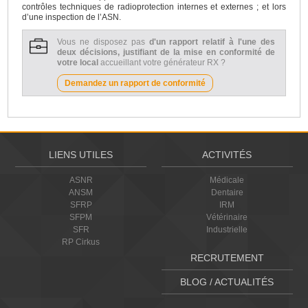
contrôles techniques de radioprotection internes et externes ; et lors
d’une inspection de l’ASN.
Vous ne disposez pas
d'un rapport relatif à l'une des
deux décisions, justifiant de la mise en conformité de
votre local
accueillant votre générateur RX ?
Demandez un rapport de conformité
LIENS UTILES
ACTIVITÉS
ASNR
Médicale
ANSM
Dentaire
SFRP
IRM
SFPM
Vétérinaire
SFR
Industrielle
RP Cirkus
RECRUTEMENT
BLOG / ACTUALITÉS