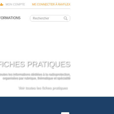
MON COMPTE
ME CONNECTER À RAYFLEX
FORMATIONS
FICHES PRATIQUES
outes les informations dédiées à la radioprotection,
organisées par rubrique, thématique et spécialité
Voir toutes les fiches pratiques