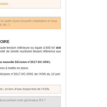
écision
le cadre d'une nouvelle installation et vous
 etc...).
TOIRE
haute tension inférieure ou égale à 600 kV
doit
rité de sûreté nucléaire faisant référence aux
 la nouvelle Décision n°2017-DC-0591.
tions à mettre en place.
ue (Décision n°2017-DC-0591 de l'ASN du 13 juin
le ; et lors d’une inspection de l’ASN.
al
accueillant votre générateur RX ?