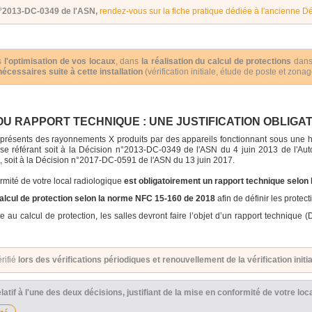
 n°2013-DC-0349 de l'ASN,
rendez-vous sur la fiche pratique dédiée à l'ancienne D
ns
l'optimisation de vos locaux
, dans
la réalisation du calcul de protections
dans 
nécessaires suite à cette installation
(vérification initiale, étude de poste et zonage,
U RAPPORT TECHNIQUE : UNE JUSTIFICATION OBLIGA
nt présents des rayonnements X produits par des appareils fonctionnant sous une 
se référant soit à la Décision n°2013-DC-0349 de l'ASN du 4 juin 2013 de l'Auto
n, soit à la Décision n°2017-DC-0591 de l'ASN du 13 juin 2017.
formité de votre local radiologique
est obligatoirement un rapport technique selon
alcul de protection selon la norme NFC 15-160 de 2018
afin de définir les protec
te au calcul de protection, les salles devront faire l’objet d’un rapport techniq
rifié
lors des vérifications périodiques et renouvellement de la vérification initia
latif à l'une des deux décisions, justifiant de la mise en conformité de votre loc