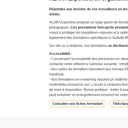
Répondez aux besoins de vos travailleurs en les 
métier.
ALARA Expertise propose un large panel de formati
pédagogues.
Ces prestations font partie prenan
visant à protéger les travailleurs exposés et à opti
également des formations spécifiques à l'activité I
Sur site ou à distance, nos formations
se déclinen
Accessibilité :
- Concernant l'accessibilité des personnes en situ
contacter notre référent à l'adresse suivante : info@
- Nos salles de formation répondent aux normes ER
handicap.
- Nos formations en e-learning requiert un matériel
multimédia incluant le son. L’accès à certaines form
de mise à disposition. Bonne pratique : éviter d’ava
peut entraîner un enregistrement incorrect de votre
Consulter nos fiches formation
Télécharg