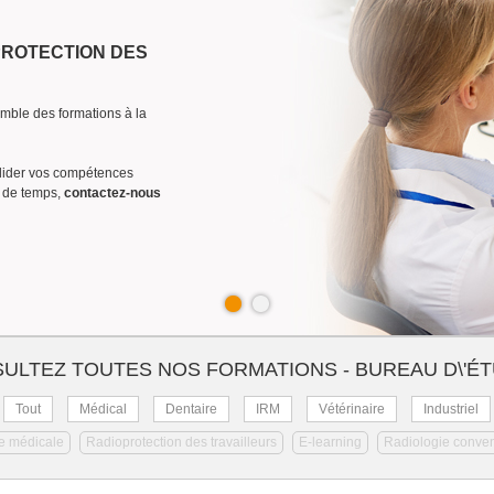
PROTECTION DES
mble des formations à la
lider vos compétences
s de temps,
contactez-nous
ULTEZ TOUTES NOS FORMATIONS - BUREAU D\'É
Tout
Médical
Dentaire
IRM
Vétérinaire
Industriel
e médicale
Radioprotection des travailleurs
E-learning
Radiologie conven