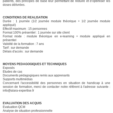
patients, des principes de base leur permettant de réduire et d’optimiser les
doses délivrées.
CONDITIONS DE REALISATION
Durée : 1 journée (1/2 journée module théorique + 1/2 journée module
appliqué)
Effectif maximum : 15 personnes
Format 100% présentiel : 1 journée sur site client
Format mixte : module théorique en e-learning + module appliqué en
présentiel
Validité de la formation : 7 ans
Tarif : sur demande
Délais d'accès : sur demande
MOYENS PEDAGOGIQUES ET TECHNIQUES
Exposés
Etudes de cas
Documents pédagogiques remis aux apprenants
Supports multimédias
Concernant l'accessibilité des personnes en situation de handicap à une
session de formation, merci de contacter notre référent à l'adresse suivante :
info@alara-expertise.fr
EVALUATION DES ACQUIS
Evaluation QCM
Analyse de situation professionnelle