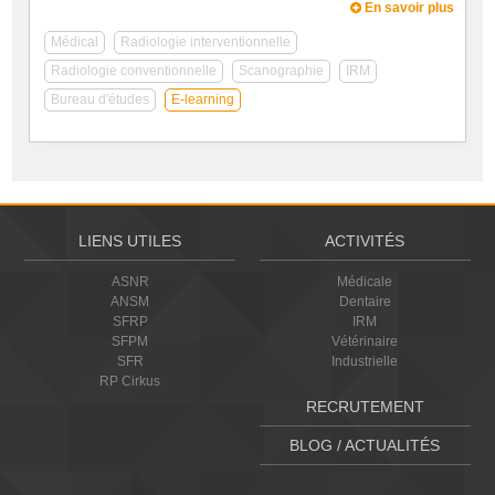
En savoir plus
Médical
Radiologie interventionnelle
Radiologie conventionnelle
Scanographie
IRM
Bureau d'études
E-learning
LIENS UTILES
ACTIVITÉS
ASNR
Médicale
ANSM
Dentaire
SFRP
IRM
SFPM
Vétérinaire
SFR
Industrielle
RP Cirkus
RECRUTEMENT
BLOG / ACTUALITÉS