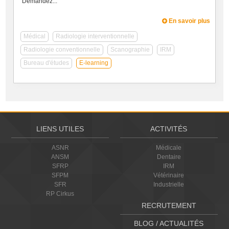
Demandez...
En savoir plus
Médical
Radiologie interventionnelle
Radiologie conventionnelle
Scanographie
IRM
Bureau d'études
E-learning
LIENS UTILES
ACTIVITÉS
ASNR
Médicale
ANSM
Dentaire
SFRP
IRM
SFPM
Vétérinaire
SFR
Industrielle
RP Cirkus
RECRUTEMENT
BLOG / ACTUALITÉS