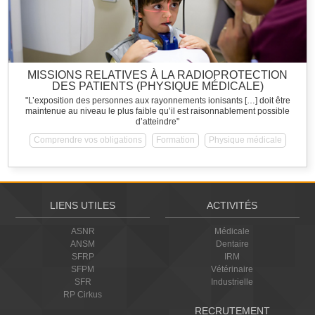
MISSIONS RELATIVES À LA RADIOPROTECTION
DES PATIENTS (PHYSIQUE MÉDICALE)
"L’exposition des personnes aux rayonnements ionisants […] doit être
maintenue au niveau le plus faible qu’il est raisonnablement possible
d’atteindre"
Comprendre vos obligations
Formation
Physique médicale
LIENS UTILES
ACTIVITÉS
ASNR
Médicale
ANSM
Dentaire
SFRP
IRM
SFPM
Vétérinaire
SFR
Industrielle
RP Cirkus
RECRUTEMENT