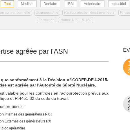
Tout
Médical
Dentaire
IRM
Vétérinaire
Industriel
ie conventionnelle
Scanographie
Radioprotection des travailleurs
Physi
Formation
Norme NFC 15-160
E
tise agréée par l'ASN
2
r que conformément à la Décision n° CODEP-DEU-2015-
se est agréée par l'Autorité de Sûreté Nucléaire.
 valable pour les contrôles en radioprotection prévus aux
lique et R.4451-32 du code du travail.
us proposer :
2
on Internes des générateurs RX :
ion Externes des générateurs RX
 bloc opératoire