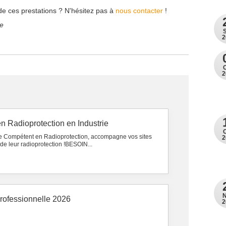
de ces prestations ? N'hésitez pas à
nous contacter
!
de
2
2
n Radioprotection en Industrie
e Compétent en Radioprotection, accompagne vos sites
2
 de leur radioprotection !BESOIN...
 professionnelle 2026
2