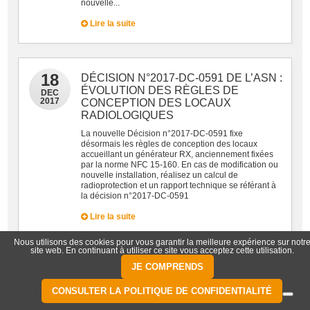
nouvelle...
Lire la suite
18
DÉCISION N°2017-DC-0591 DE L’ASN :
ÉVOLUTION DES RÈGLES DE
DEC
2017
CONCEPTION DES LOCAUX
RADIOLOGIQUES
La nouvelle Décision n°2017-DC-0591 fixe
désormais les règles de conception des locaux
accueillant un générateur RX, anciennement fixées
par la norme NFC 15-160. En cas de modification ou
nouvelle installation, réalisez un calcul de
radioprotection et un rapport technique se référant à
la décision n°2017-DC-0591
Lire la suite
Nous utilisons des cookies pour vous garantir la meilleure expérience sur notr
site web. En continuant à utiliser ce site vous acceptez cette utilisation.
JE COMPRENDS
16
Les Organismes de contrôle de qualité
externe (OCQE) officiellement autorisés
NOV
CONSULTER LA POLITIQUE DE CONFIDENTIALITÉ
2017
à faire les contrôles qualité internes