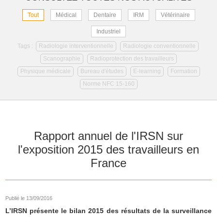
Tout
Médical
Dentaire
IRM
Vétérinaire
Industriel
Tags :
Radiologie interventionnelle
Radiologie conventionnelle
Scanographie
Radioprotection des travailleurs
Physique médicale
Bureau d'études
E-learning
Formation
Norme NFC 15-160
Rapport annuel de l'IRSN sur
l'exposition 2015 des travailleurs en
France
Publié le 13/09/2016
L’IRSN présente le bilan 2015 des résultats de la surveillance