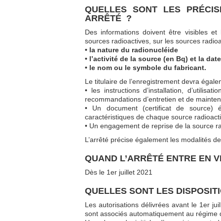
QUELLES SONT LES PRÉCIS
ARRÊTÉ ?
Des informations doivent être visibles et 
sources radioactives, sur les sources radi
• la nature du radionucléide
• l’activité de la source (en Bq) et la dat
• le nom ou le symbole du fabricant.
Le titulaire de l’enregistrement devra égal
• les instructions d’installation, d’utili
recommandations d’entretien et de maintena
• Un document (certificat de source) 
caractéristiques de chaque source radioact
• Un engagement de reprise de la source rad
L’arrêté précise également les modalités d
QUAND L’ARRÊTÉ ENTRE EN V
Dès le 1er juillet 2021
QUELLES SONT LES DISPOSITI
Les autorisations délivrées avant le 1er jui
sont associés automatiquement au régime d’