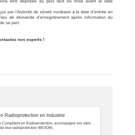
evra être déposée au plus tard six mois avant la date
us par l’Autorité de sûreté nucléaire à la date d’entrée en
t lieu de demande d’enregistrement après information du
e sa part.
ntactez nos experts !
n Radioprotection en Industrie
e Compétent en Radioprotection, accompagne vos sites
 de leur radioprotection !BESOIN...