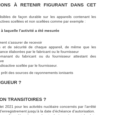
IONS À RETENIR FIGURANT DANS CET
lisibles de façon durable sur les appareils contenant les
oactives scellées et non scellées comme par exemple :
e à laquelle l’activité a été mesurée
ement s’assurer de recevoir
sation et de sécurité de chaque appareil, de même que les
nce élaborées par le fabricant ou le fournisseur
émanant du fabricant ou du fournisseur attestant des
ive
ioactive scellée par le fournisseur.
e prêt des sources de rayonnements ionisants
IGUEUR ?
ON TRANSITOIRES ?
llet 2021 pour les activités nucléaire concernés par l’arrêté
enregistrement jusqu’à la date d’échéance d’autorisation.