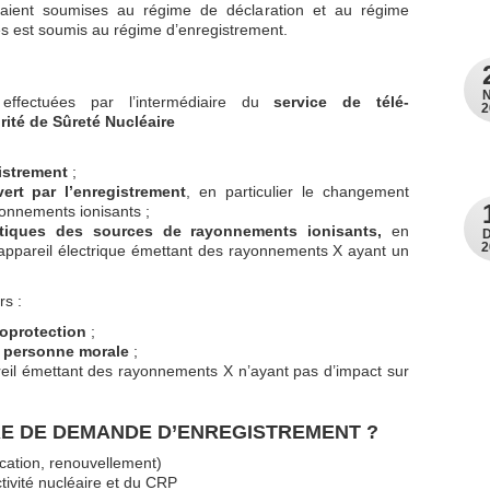
seraient soumises au régime de déclaration et au régime
és est soumis au régime d’enregistrement.
effectuées par l’intermédiaire du
service de télé-
2
rité de Sûreté Nucléaire
istrement
;
rt par l’enregistrement
, en particulier le changement
yonnements ionisants ;
istiques des sources de rayonnements ionisants,
en
2
 d’appareil électrique émettant des rayonnements X ayant un
rs :
oprotection
;
 personne morale
;
reil émettant des rayonnements X n’ayant pas d’impact sur
RE DE DEMANDE D’ENREGISTREMENT ?
fication, renouvellement)
ctivité nucléaire et du CRP