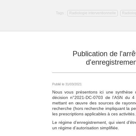
Tags :
Radiologie interventionnelle
Radiolog
Publication de l'arr
d'enregistremen
Publié le 31/03/2021
Nous vous présentons ici une synthèse d
décision n°2021-DC-0703 de l’ASN du 4 fév
mettant en œuvre des sources de rayonneme
recherche (hors recherche impliquant la p
les prescriptions applicables à ces activités.
Le régime d’enregistrement, qui vient d'êt
un régime d’autorisation simplifiée.