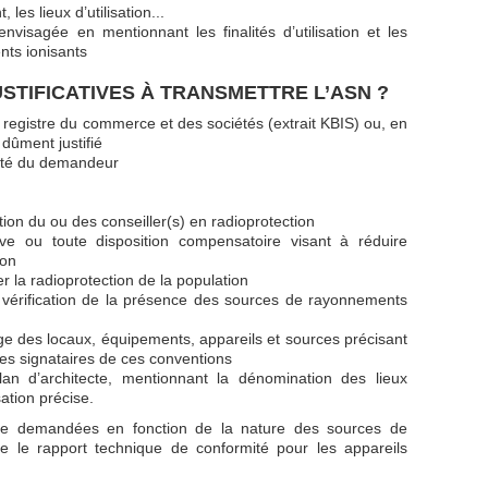
les lieux d’utilisation...
nvisagée en mentionnant les finalités d’utilisation et les
nts ionisants
STIFICATIVES À TRANSMETTRE L’ASN ?
au registre du commerce et des sociétés (extrait KBIS) ou, en
dûment justifié
acité du demandeur
tion du ou des conseiller(s) en radioprotection
ive ou toute disposition compensatoire visant à réduire
ion
 la radioprotection de la population
 vérification de la présence des sources de rayonnements
ge des locaux, équipements, appareils et sources précisant
es signataires de ces conventions
lan d’architecte, mentionnant la dénomination des lieux
sation précise.
re demandées en fonction de la nature des sources de
le rapport technique de conformité pour les appareils