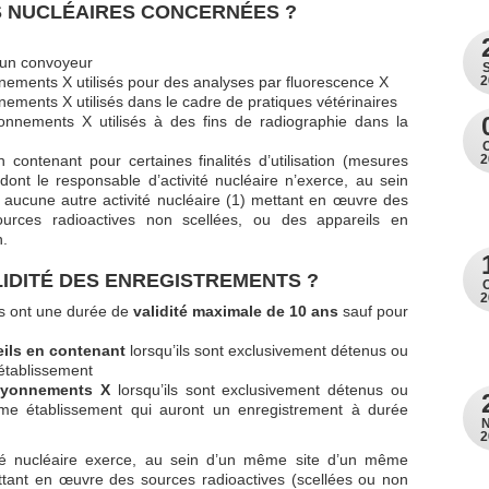
S NUCLÉAIRES CONCERNÉES ?
 un convoyeur
nnements X utilisés pour des analyses par fluorescence X
2
nements X utilisés dans le cadre de pratiques vétérinaires
yonnements X utilisés à des fins de radiographie dans la
 contenant pour certaines finalités d’utilisation (mesures
2
ont le responsable d’activité nucléaire n’exerce, au sein
aucune autre activité nucléaire (1) mettant en œuvre des
ources radioactives non scellées, ou des appareils en
n.
LIDITÉ DES ENREGISTREMENTS ?
2
es ont une durée de
validité maximale de 10 ans
sauf pour
eils en contenant
lorsqu’ils sont exclusivement détenus ou
établissement
rayonnements X
lorsqu’ils sont exclusivement détenus ou
me établissement qui auront un enregistrement à durée
2
vité nucléaire exerce, au sein d’un même site d’un même
ettant en œuvre des sources radioactives (scellées ou non