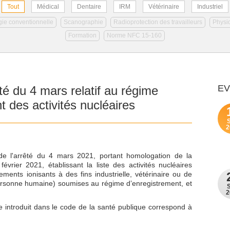
Tout
Médical
Dentaire
IRM
Vétérinaire
Industriel
ie conventionnelle
Scanographie
Radioprotection des travailleurs
Physi
Formation
Norme NFC 15-160
E
êté du 4 mars relatif au régime
t des activités nucléaires
2
e l'arrêté du 4 mars 2021, portant homologation de la
rier 2021, établissant la liste des activités nucléaires
nts ionisants à des fins industrielle, vétérinaire ou de
ersonne humaine) soumises au régime d’enregistrement, et
2
re introduit dans le code de la santé publique correspond à