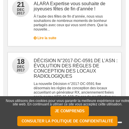
21
ALARA Expertise vous souhaite de
joyeuses fêtes de fin d'année !
DEC
2017
À l’aube des fêtes de fin d’année, nous vous
souhaitons de nombreux moments de bonheur
partagés avec ceux qui vous sont chers. Que la
nouvelle...
Lire la suite
18
DÉCISION N°2017-DC-0591 DE L’ASN :
ÉVOLUTION DES RÈGLES DE
DEC
2017
CONCEPTION DES LOCAUX
RADIOLOGIQUES
La nouvelle Décision n°2017-DC-0591 fixe
désormais les règles de conception des locaux
accueillant un générateur RX, anciennement fixées
par la norme NFC 15-160. En cas de modification ou
Nous utilisons des cookies pour vous garantir la meilleure expérience sur notr
nouvelle installation, réalisez un calcul de
site web. En continuant à utiliser ce site vous acceptez cette utilisation.
radioprotection et un rapport technique se référant à
la décision n°2017-DC-0591
JE COMPRENDS
Lire la suite
CONSULTER LA POLITIQUE DE CONFIDENTIALITÉ