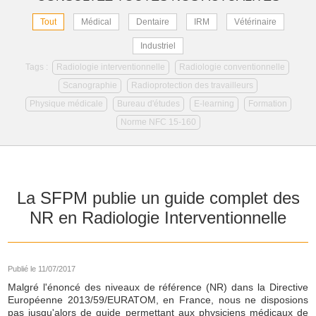
Tout
Médical
Dentaire
IRM
Vétérinaire
Industriel
Tags :
Radiologie interventionnelle
Radiologie conventionnelle
Scanographie
Radioprotection des travailleurs
Physique médicale
Bureau d'études
E-learning
Formation
Norme NFC 15-160
La SFPM publie un guide complet des
NR en Radiologie Interventionnelle
Publié le 11/07/2017
Malgré l'énoncé des niveaux de référence (NR) dans la Directive
Européenne 2013/59/EURATOM, en France, nous ne disposions
pas jusqu'alors de guide permettant aux physiciens médicaux de