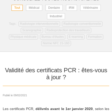
Tout
Médical
Dentaire
IRM
Vétérinaire
Industriel
Tags :
Radiologie interventionnelle
Radiologie conventionnelle
Scanographie
Radioprotection des travailleurs
Physique médicale
Bureau d'études
E-learning
Formation
Norme NFC 15-160
Validité des certificats PCR : êtes-vous
à jour ?
Publié le 09/02/2021
Les certificats PCR,
délivrés avant le 1er janvier 2020
, selon les