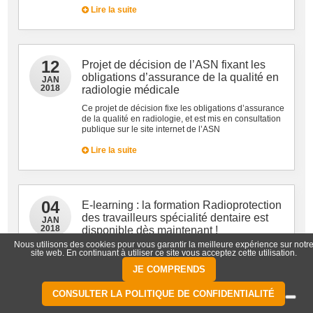
Lire la suite
12
Projet de décision de l’ASN fixant les
obligations d’assurance de la qualité en
JAN
2018
radiologie médicale
Ce projet de décision fixe les obligations d’assurance
de la qualité en radiologie, et est mis en consultation
publique sur le site internet de l’ASN
Lire la suite
04
E-learning : la formation Radioprotection
des travailleurs spécialité dentaire est
JAN
2018
disponible dès maintenant !
Nous utilisons des cookies pour vous garantir la meilleure expérience sur notr
Demandez dès maintenant vos identifiants pour
site web. En continuant à utiliser ce site vous acceptez cette utilisation.
valider la formation Radioprotection du Personnel des
JE COMPRENDS
travailleurs exposés par les rayonnements ionisants
dans votre cabinet dentaire. Obtenez votre attestation
en moins de 30 minutes !
CONSULTER LA POLITIQUE DE CONFIDENTIALITÉ
Lire la suite