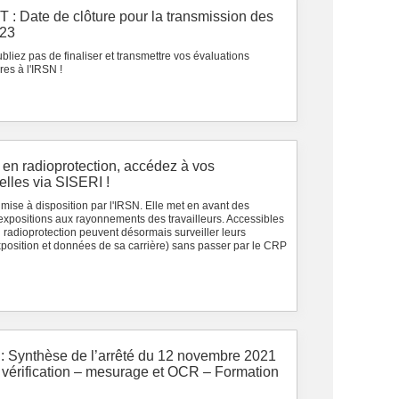
 Date de clôture pour la transmission des
023
bliez pas de finaliser et transmettre vos évaluations
es à l'IRSN !
 en radioprotection, accédez à vos
lles via SISERI !
mise à disposition par l'IRSN. Elle met en avant des
 expositions aux rayonnements des travailleurs. Accessibles
en radioprotection peuvent désormais surveiller leurs
xposition et données de sa carrière) sans passer par le CRP
 : Synthèse de l’arrêté du 12 novembre 2021
s vérification – mesurage et OCR – Formation