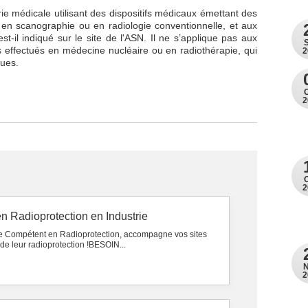
rie médicale utilisant des dispositifs médicaux émettant des
en scanographie ou en radiologie conventionnelle, et aux
st-il indiqué sur le site de l'ASN. Il ne s’applique pas aux
effectués en médecine nucléaire ou en radiothérapie, qui
2
ques.
2
2
n Radioprotection en Industrie
e Compétent en Radioprotection, accompagne vos sites
 de leur radioprotection !BESOIN...
2