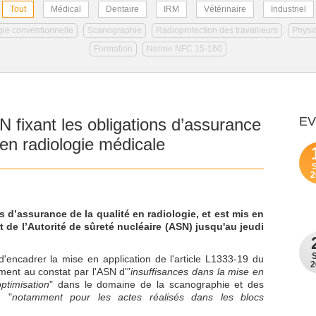
Tout
Médical
Dentaire
IRM
Vétérinaire
Industriel
ie conventionnelle
Scanographie
Radioprotection des travailleurs
Physi
Formation
Norme NFC 15-160
E
N fixant les obligations d’assurance
 en radiologie médicale
2
s d’assurance de la qualité en radiologie, et est mis en
t de l’Autorité de sûreté nucléaire (ASN) jusqu'au jeudi
 d'encadrer la mise en application de l'article L1333-19 du
2
ment au constat par l'ASN d'"
insuffisances dans la mise en
ptimisation
" dans le domaine de la scanographie et des
, "
notamment pour les actes réalisés dans les blocs