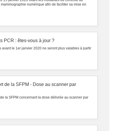
u 15 janvier 2020 fixant les modalités du contrôle de
de mammographie numérique afin de faciliter sa mise en
ats PCR : êtes-vous à jour ?
s avant le 1er janvier 2020 ne seront plus valables à partir
ort de la SFPM - Dose au scanner par
ort de la SFPM concernant la dose délivrée au scanner par