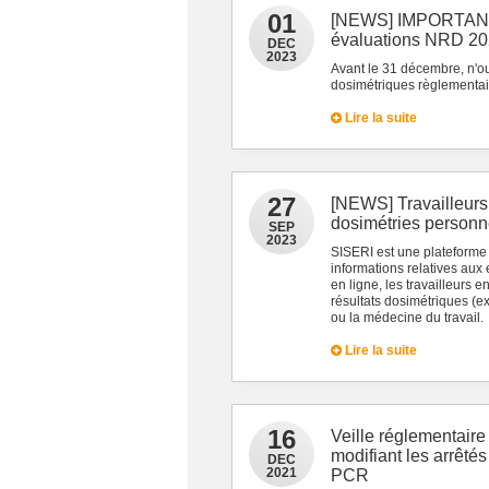
01
[NEWS] IMPORTANT :
évaluations NRD 2
DEC
2023
Avant le 31 décembre, n'ou
dosimétriques règlementair
Lire la suite
27
[NEWS] Travailleurs
dosimétries personne
SEP
2023
SISERI est une plateforme 
informations relatives aux
en ligne, les travailleurs 
résultats dosimétriques (e
ou la médecine du travail.
Lire la suite
16
Veille réglementaire
modifiant les arrêté
DEC
2021
PCR