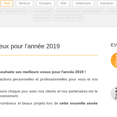
Tout
Médical
Dentaire
IRM
Vétérinaire
Industriel
ie conventionnelle
Scanographie
Radioprotection des travailleurs
Physi
Formation
Norme NFC 15-160
E
oeux pour l'année 2019
2
 souhaite
ses meilleurs voeux pour l'année 2019 !
actions personnelles et professionnelles pour vous et vos
sons chaque jour avec nos clients et nos partenaires est le
sereinement.
2
 nombreux et beaux projets lors de
cette nouvelle année