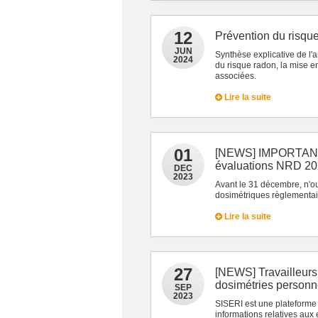
12
Prévention du risqu
JUN
Synthèse explicative de l'
2024
du risque radon, la mise e
associées.
Lire la suite
01
[NEWS] IMPORTANT :
évaluations NRD 2
DEC
2023
Avant le 31 décembre, n'ou
dosimétriques règlementair
Lire la suite
27
[NEWS] Travailleurs
dosimétries personne
SEP
2023
SISERI est une plateforme 
informations relatives aux