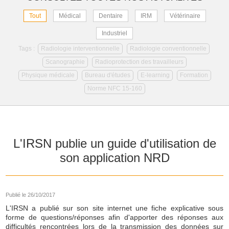
Tout
Médical
Dentaire
IRM
Vétérinaire
Industriel
Tags :
Radiologie interventionnelle
Radiologie conventionnelle
Scanographie
Radioprotection des travailleurs
Physique médicale
Bureau d'études
E-learning
Formation
Norme NFC 15-160
L'IRSN publie un guide d'utilisation de
son application NRD
Publié le 26/10/2017
L'IRSN a publié sur son site internet une fiche explicative sous
forme de questions/réponses afin d'apporter des réponses aux
difficultés rencontrées lors de la transmission des données sur