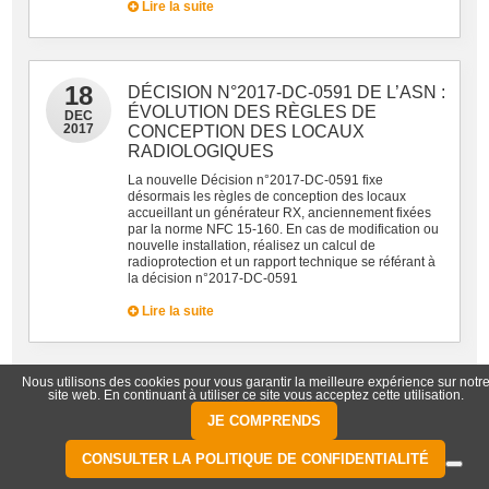
Lire la suite
18
DÉCISION N°2017-DC-0591 DE L’ASN :
ÉVOLUTION DES RÈGLES DE
DEC
2017
CONCEPTION DES LOCAUX
RADIOLOGIQUES
La nouvelle Décision n°2017-DC-0591 fixe
désormais les règles de conception des locaux
accueillant un générateur RX, anciennement fixées
par la norme NFC 15-160. En cas de modification ou
nouvelle installation, réalisez un calcul de
radioprotection et un rapport technique se référant à
la décision n°2017-DC-0591
Lire la suite
Nous utilisons des cookies pour vous garantir la meilleure expérience sur notr
16
site web. En continuant à utiliser ce site vous acceptez cette utilisation.
Les Organismes de contrôle de qualité
externe (OCQE) officiellement autorisés
NOV
JE COMPRENDS
2017
à faire les contrôles qualité internes
CONSULTER LA POLITIQUE DE CONFIDENTIALITÉ
Conformément aux dispositions prévues par l’article
R. 5212-29 du code de la santé publique , les