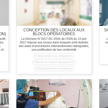
CONCEPTION DES LOCAUX AUX
S
ON)
BLOCS OPÉRATOIRES
acité
La Décision N°2017-DC-0591 de l'ASN du 13 juin
L
urs,
2017 impose aux locaux dans lesquels sont réalisés
e
s
des actes et procédures interventionnels radioguidés,
 et
une justification de leur conformité
Comprendre vos obligations
Prévoir un nouvel équipement
Radioprotection travailleurs