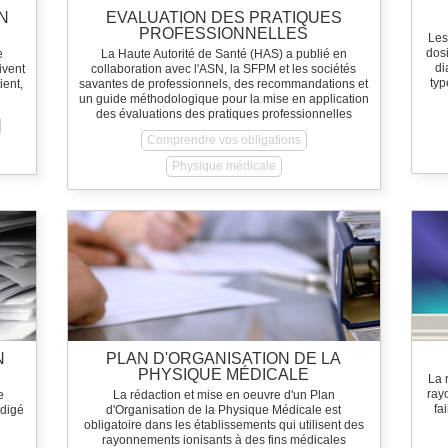
N
EVALUATION DES PRATIQUES
PROFESSIONNELLES
Les
dos
e
La Haute Autorité de Santé (HAS) a publié en
di
ivent
collaboration avec l'ASN, la SFPM et les sociétés
typ
ient,
savantes de professionnels, des recommandations et
un guide méthodologique pour la mise en application
des évaluations des pratiques professionnelles
Comprendre vos obligations
Physique médicale
N
PLAN D'ORGANISATION DE LA
PHYSIQUE MÉDICALE
La 
ray
e
La rédaction et mise en oeuvre d'un Plan
fa
édigé
d'Organisation de la Physique Médicale est
obligatoire dans les établissements qui utilisent des
rayonnements ionisants à des fins médicales