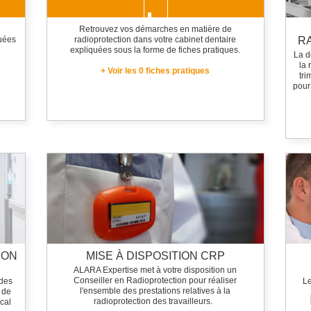
Retrouvez vos démarches en matière de
quées
radioprotection dans votre cabinet dentaire
R
DENTAIRE
expliquées sous la forme de fiches pratiques.
La d
la 
+ Voir les 0 fiches pratiques
tri
pour
INDUSTRIEL
ION
MISE À DISPOSITION CRP
ALARA Expertise met à votre disposition un
Conseiller en Radioprotection pour réaliser
 des
Le
l'ensemble des prestations relatives à la
 de
radioprotection des travailleurs.
cal